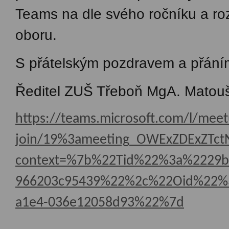
Teams na dle svého ročníku a ro
oboru.
S přátelským pozdravem a přání
Ředitel ZUŠ Třeboň MgA. Matouš
https://teams.microsoft.com/l/mee
join/19%3ameeting_OWExZDExZTc
context=%7b%22Tid%22%3a%2229b8
966203c95439%22%2c%22Oid%22%3
a1e4-036e12058d93%22%7d