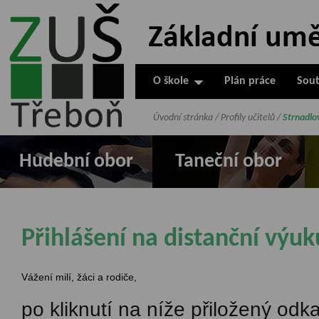
ZUŠ Třeboň -
Základní
umělecká škola
O škole
Plán práce
Sout
v Třeboni
Úvodní stránka
/
Profily učitelů
/
Strnadlo
Hudební obor
Taneční obor
Přihlášení na distanční výuk
Vážení milí, žáci a rodiče,
po kliknutí na níže přiložený odka