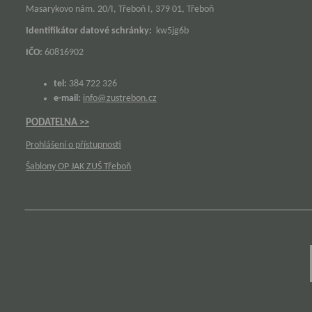
Masarykovo nám. 20/I, Třeboň I, 379 01, Třeboň
Identifikátor datové schránky:
kw5jg6b
IČO:
60816902
tel:
384 722 326
e-mail:
info@zustrebon.cz
PODATELNA >>
Prohlášení o přístupnosti
Šablony OP JAK ZUŠ Třeboň