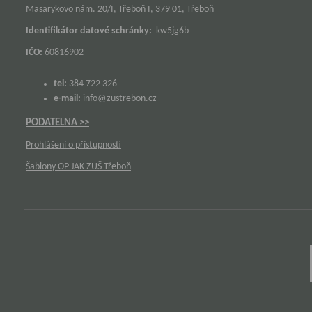
Masarykovo nám. 20/I, Třeboň I, 379 01, Třeboň
Identifikátor datové schránky:
kw5jg6b
IČO:
60816902
tel:
384 722 326
e-mail:
info@zustrebon.cz
PODATELNA >>
Prohlášení o přístupnosti
Šablony OP JAK ZUŠ Třeboň