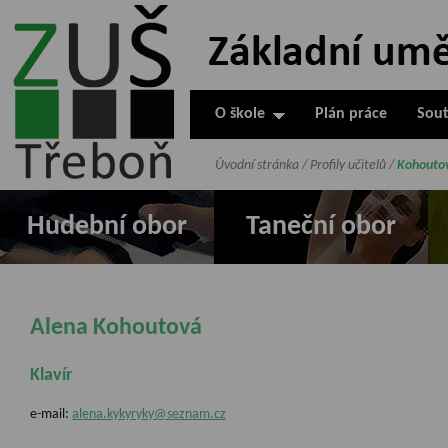
ZUŠ Třeboň -
Základní
umělecká škola
O škole
Plán práce
Sout
v Třeboni
Úvodní stránka
/
Profily učitelů
/
Kohouto
Hudební obor
Taneční obor
Alena Kohoutová
Klavír
e-mail:
alena.kykyryky@seznam.cz