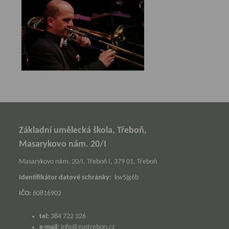
Základní umělecká škola, Třeboň,
Masarykovo nám. 20/I
Masarykovo nám. 20/I, Třeboň I, 379 01, Třeboň
Identifikátor datové schránky:
kw5jg6b
IČO:
60816902
tel:
384 722 326
e-mail:
info@zustrebon.cz