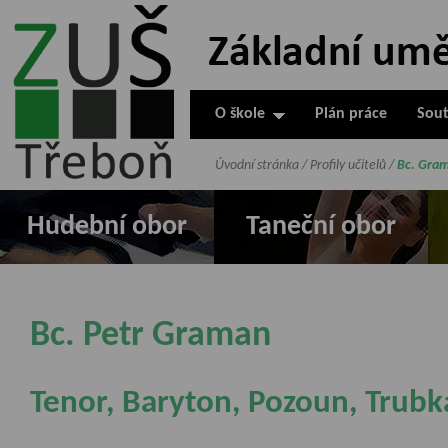
ZUŠ Třeboň -
Základní
umělecká škola
O škole
Plán práce
Sout
v Třeboni
Úvodní stránka
/
Profily učitelů
/
Bc. Gram
Hudební obor
Taneční obor
Bc. Petr Graman
Tenor, Baryton, Pozoun, Trubk