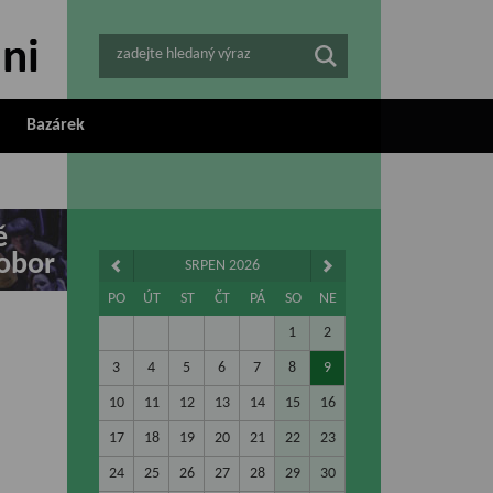
zadejte hledaný výraz
Bazárek
ě
obor
SRPEN 2026
PO
ÚT
ST
ČT
PÁ
SO
NE
1
2
3
4
5
6
7
8
9
10
11
12
13
14
15
16
17
18
19
20
21
22
23
24
25
26
27
28
29
30