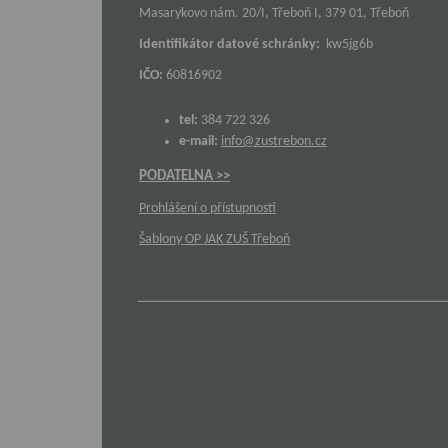
Masarykovo nám. 20/I, Třeboň I, 379 01, Třeboň
Identifikátor datové schránky:
kw5jg6b
IČO:
60816902
tel:
384 722 326
e-mail:
info@zustrebon.cz
PODATELNA >>
Prohlášení o přístupnosti
Šablony OP JAK ZUŠ Třeboň