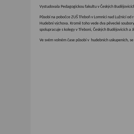
Vystudovala Pedagogickou fakultu v Českých Budějovicích,
Působí na pobočce ZUŠ Třeboň v Lomnici nad Lužnicí od 
Hudební výchova. Kromě toho vede dva pěvecké soubory - Z
spolupracuje s kolegy v Třeboni, Českých Budějovicích a J
Ve svém volném čase působí v hudebních uskupeních, se k