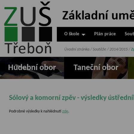
ZUŠ Třeboň -
Základní
umělecká škola
O škole
Plán práce
Sout
v Třeboni
Úvodní stránka
/
Soutěže
/
2014/2015
/
Z
Hudební obor
Taneční obor
Sólový a komorní zpěv - výsledky ústřední
Podrobné výsledky k nahlédnutí
zde
.