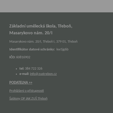
Základní umělecká škola, Třeboň,
Masarykovo nám. 20/I
Masarykovo nám. 20/I, Třeboň I, 379 01, Třeboň
Identifikátor datové schránky:
kw5jg6b
IČO:
60816902
tel:
384 722 326
e-mail:
info@zustrebon.cz
PODATELNA >>
Prohlášení o přístupnosti
Šablony OP JAK ZUŠ Třeboň