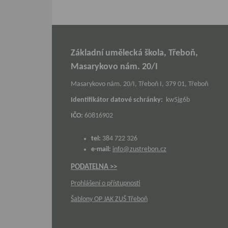
Základní umělecká škola, Třeboň,
Masarykovo nám. 20/I
Masarykovo nám. 20/I, Třeboň I, 379 01, Třeboň
Identifikátor datové schránky:
kw5jg6b
IČO:
60816902
tel:
384 722 326
e-mail:
info@zustrebon.cz
PODATELNA >>
Prohlášení o přístupnosti
Šablony OP JAK ZUŠ Třeboň