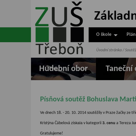
ZUŠ Třeboň -
Základní
umělecká škola
O škole
Plán
v Třeboni
Úvodní stránka
/
Soutě
Hudební obor
Taneční 
Písňová soutěž Bohuslava Mart
Ve dnech 18. - 20. 10. 2014 soutěžily v Praze žačky ze t
Kristýna Čábelová
získala
v kategorii
3. cenu
a Tereza J
Gratulujeme!