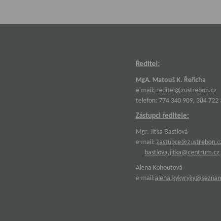
Ředitel:
MgA. Matouš K. Řeřicha
e-mail:
reditel@zustrebon.cz
telefon: 774 340 909, 384 722
Zástupci ředitele:
Mgr. Jitka Bastlová
e-mail:
zastupce@zustrebon.c
bastlova.jitka@centrum.cz
Alena Kohoutová
e-mail:
alena.kykyryky@sezna