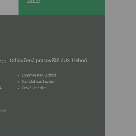
VÍCE
Odloučená pracoviště ZUŠ Třeboň
 323
Lomnice nad Lužnicí
Suchdol nad Lužnicí
z
,
České Velenice
m.cz