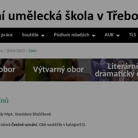
 práce
Soutěže
Pódium mladých
AUK
TLS
že
/
2014/2015
/
Zpěv
Literárn
obor
Výtvarný obor
dramatický 
inů
řídy MgA. Stanislavy Blažíčkové.
urašová
Čestné uznání
. Obě soutěžily v kategorii D.