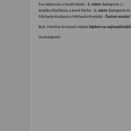
Eva Adamová a David Voneš -
2. místo
(
kategorie I.)
Anežka Písaříková a Karel Pecha -
1. místo
(
kategorie III.
Michaela Koubová a Michaela Krynická -
Čestné uznání 
BcA. Martina Krausová získala
Diplom za nejúspěšnějš
Gratulujeme!