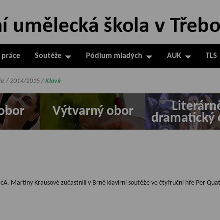
 práce
Soutěže
Pódium mladých
AUK
TLS
že
/
2014/2015
/
Klavír
Literárn
obor
Výtvarný obor
dramatický 
 BcA. Martiny Krausové zůčastnili v Brně klavírní soutěže ve čtyřruční hře Per Qua