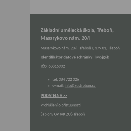
Základní umělecká škola, Třeboň,
Masarykovo nám. 20/I
Masarykovo nám. 20/I, Třeboň I, 379 01, Třeboň
Identifikátor datové schránky:
kw5jg6b
IČO:
60816902
tel:
384 722 326
e-mail:
info@zustrebon.cz
PODATELNA >>
Prohlášení o přístupnosti
Šablony OP JAK ZUŠ Třeboň