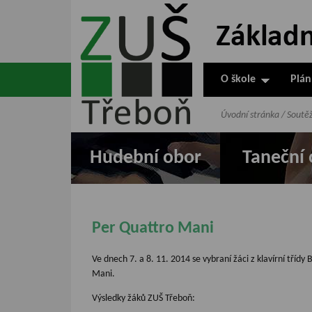
ZUŠ Třeboň -
Základní
umělecká škola
O škole
Plán
v Třeboni
Úvodní stránka
/
Soutě
Hudební obor
Taneční 
Per Quattro Mani
Ve dnech 7. a 8. 11. 2014 se vybraní žáci z klavírní třídy
Mani.
Výsledky žáků ZUŠ Třeboň: