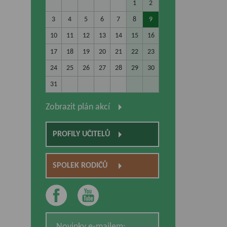
1
2
3
4
5
6
7
8
9
10
11
12
13
14
15
16
17
18
19
20
21
22
23
24
25
26
27
28
29
30
31
Zobrazit plán akcí
PROFILY UČITELŮ
SPOLEK RODIČŮ
Novinky e-mailem: