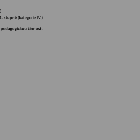
)
1. stupně
(
kategorie IV.)
í pedagogickou činnost
.