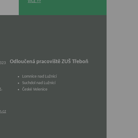
VÍCE
Odloučená pracoviště ZUŠ Třeboň
 323
Lomnice nad Lužnicí
Suchdol nad Lužnicí
z
,
České Velenice
m.cz