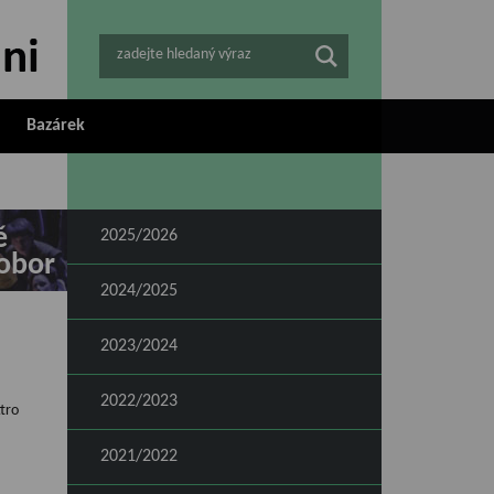
zadejte hledaný výraz
Bazárek
ě
2025/2026
obor
2024/2025
2023/2024
2022/2023
ttro
2021/2022