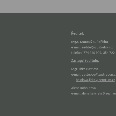
Ředitel:
MgA. Matouš K. Řeřicha
e-mail:
reditel@zustrebon.cz
telefon: 774 340 909, 384 722
Zástupci ředitele:
Mgr. Jitka Bastlová
e-mail:
zastupce@zustrebon.c
bastlova.jitka@centrum.cz
Alena Kohoutová
e-mail:
alena.kykyryky@sezna