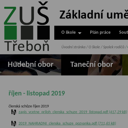
ZUŠ Třeboň -
Základní
umělecká škola
O škole
Plán práce
Sout
v Třeboni
Úvodní stránka
/
O škole
/
Spolek rodičů
/
Hudební obor
Taneční obor
říjen - listopad 2019
členská schůze říjen 2019
zapis_vcetne_priloh_clenska_schuze_2019_listopad.pdf
(417,29 kB)
2019_NAHRADNI_clenska_schuze_pozvanka.pdf
(711,65 kB)