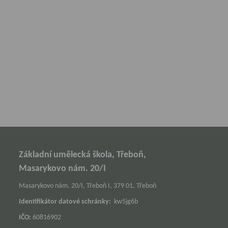
Základní umělecká škola, Třeboň,
Masarykovo nám. 20/I
Masarykovo nám. 20/I, Třeboň I, 379 01, Třeboň
Identifikátor datové schránky:
kw5jg6b
IČO:
60816902