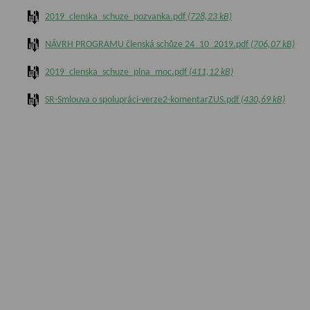
2019_clenska_schuze_pozvanka.pdf
(728,23 kB)
NÁVRH PROGRAMU členská schůze 24_10_2019.pdf
(706,07 kB)
2019_clenska_schuze_plna_moc.pdf
(411,12 kB)
SR-Smlouva o spolupráci-verze2-komentarZUS.pdf
(430,69 kB)