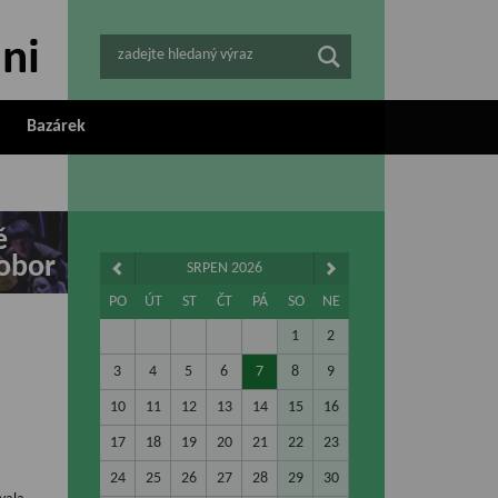
zadejte hledaný výraz
Bazárek
ě
obor
SRPEN 2026
PO
ÚT
ST
ČT
PÁ
SO
NE
1
2
3
4
5
6
7
8
9
10
11
12
13
14
15
16
17
18
19
20
21
22
23
24
25
26
27
28
29
30