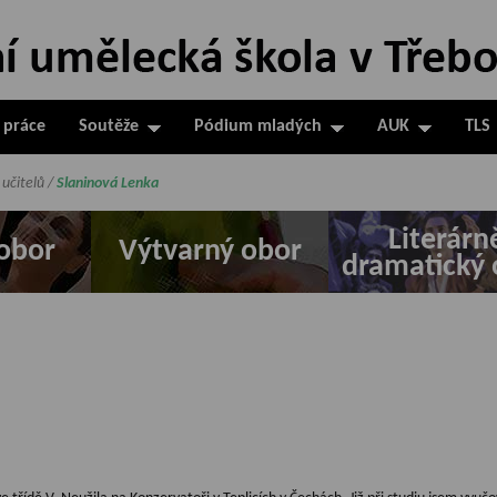
 práce
Soutěže
Pódium mladých
AUK
TLS
 učitelů
/
Slaninová Lenka
Literárn
obor
Výtvarný obor
dramatický 