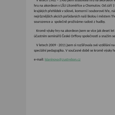
V letech 1982 – 1988 jsem studovala hru na akordeon ve t
hru na akordeon v LŠU Litoměřice a Chomutov. Od září 1
krajských přehlídek v sólové, komorní i souborové hře, 
nejrůznějších akcích pořádaných naší školou i městem Tř
sourozence a společně prožíváme radost z hudby.
Kromě výuky hry na akordeon jsem se více jak deset let 
účastním seminářů České Orffovy společnosti a snažím se
V letech 2009 - 2011 jsem si rozšiřovala své vzdělání na
speciální pedagogika. V současné době se kromě výuky h
e-mail:
lslaninova@zustrebon.cz