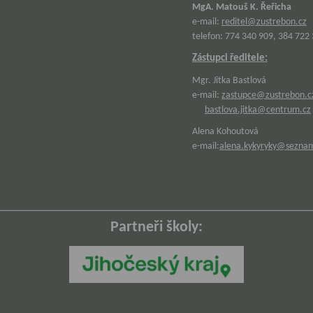
MgA. Matouš K. Řeřicha
e-mail:
reditel@zustrebon.cz
telefon: 774 340 909, 384 722
Zástupci ředitele:
Mgr. Jitka Bastlová
e-mail:
zastupce@zustrebon.c
bastlova.jitka@centrum.cz
Alena Kohoutová
e-mail:
alena.kykyryky@sezna
Partneři školy: