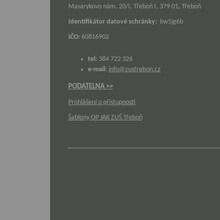
Masarykovo nám. 20/I, Třeboň I, 379 01, Třeboň
Identifikátor datové schránky:
kw5jg6b
IČO:
60816902
tel:
384 722 326
e-mail:
info@zustrebon.cz
PODATELNA >>
Prohlášení o přístupnosti
Šablony OP JAK ZUŠ Třeboň