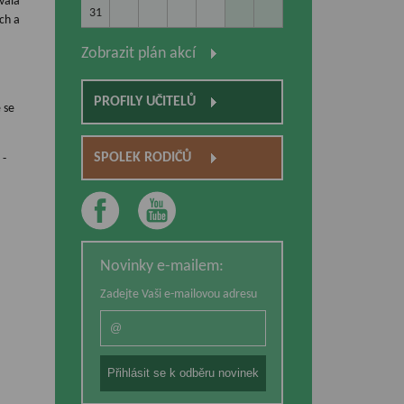
vala
31
ch a
Zobrazit plán akcí
PROFILY UČITELŮ
 se
SPOLEK RODIČŮ
 -
Novinky e-mailem:
Zadejte Vaši e-mailovou adresu