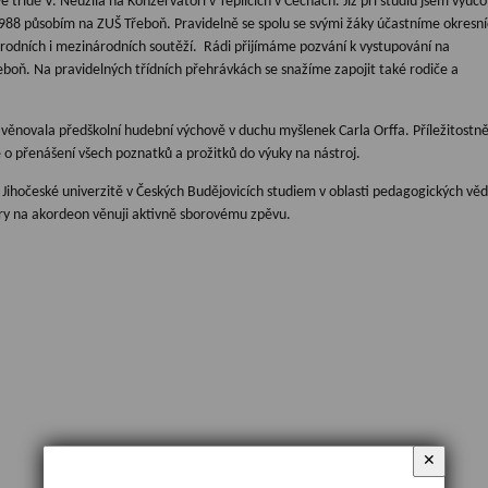
řídě V. Neužila na Konzervatoři v Teplicích v Čechách. Již při studiu jsem vyučo
988 působím na ZUŠ Třeboň. Pravidelně se spolu se svými žáky účastníme okresní
národních i mezinárodních soutěží. Rádi přijímáme pozvání k vystupování na
eboň. Na pravidelných třídních přehrávkách se snažíme zapojit také rodiče a
věnovala předškolní hudební výchově v duchu myšlenek Carla Orffa. Příležitostně
 o přenášení všech poznatků a prožitků do výuky na nástroj.
 Jihočeské univerzitě v Českých Budějovicích studiem v oblasti pedagogických věd
ry na akordeon věnuji aktivně sborovému zpěvu.
✕