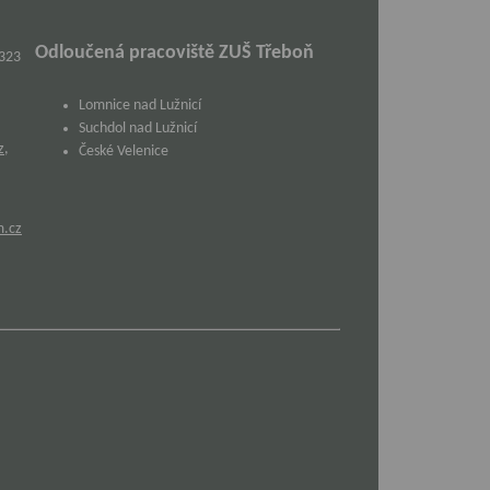
Odloučená pracoviště ZUŠ Třeboň
 323
Lomnice nad Lužnicí
Suchdol nad Lužnicí
z
,
České Velenice
m.cz