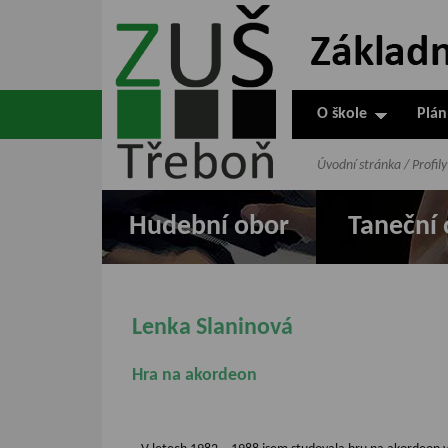
ZUŠ Třeboň -
Základní
umělecká škola
O škole
Plán
v Třeboni
Úvodní stránka
/
Profily
Hudební obor
Taneční 
Lenka Slaninová
Hra na akordeon