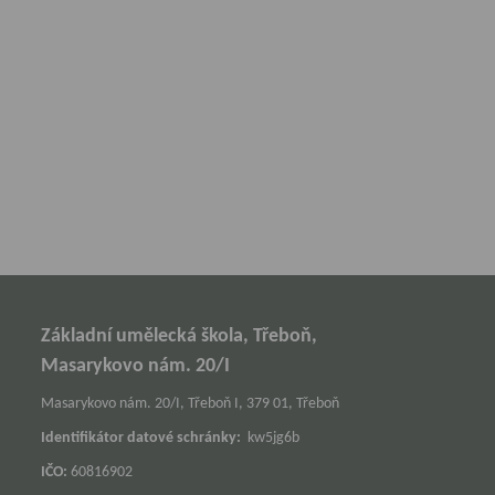
Základní umělecká škola, Třeboň,
Masarykovo nám. 20/I
Masarykovo nám. 20/I, Třeboň I, 379 01, Třeboň
Identifikátor datové schránky:
kw5jg6b
IČO:
60816902