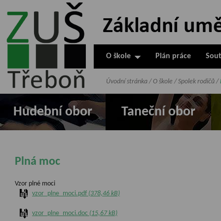
ZUŠ Třeboň -
Základní
umělecká škola
O škole
Plán práce
Sout
v Třeboni
Úvodní stránka
/
O škole
/
Spolek rodičů
/
Hudební obor
Taneční obor
Plná moc
Vzor plné moci
vzor_plne_moci.pdf
(378,46 kB)
vzor_plne_moci.doc
(15,67 kB)