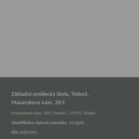
Základní umělecká škola, Třeboň,
Masarykovo nám. 20/I
Masarykovo nám. 20/I, Třeboň I, 379 01, Třeboň
Identifikátor datové schránky:
kw5jg6b
IČO:
60816902