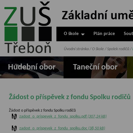
ZUŠ Třeboň -
Základní
umělecká škola
O škole
Plán práce
Sout
v Třeboni
Úvodní stránka
/
O škole
/
Spolek rodičů
/
Hudební obor
Taneční obor
Žádost o příspěvek z fondu Spolku rodičů
Žádost o příspěvek z fondu Spolku rodičů
zadost_o_prispevek_z_fondu_spolku.pdf
(307,24 kB)
zadost_o_prispevek_z_fondu_spolku.doc
(38,50 kB)