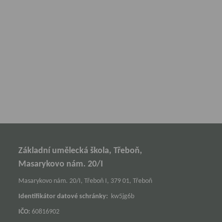
Základní umělecká škola, Třeboň,
Masarykovo nám. 20/I
Masarykovo nám. 20/I, Třeboň I, 379 01, Třeboň
Identifikátor datové schránky:
kw5jg6b
IČO:
60816902