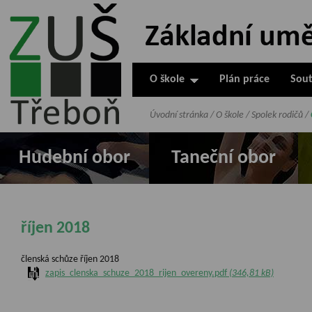
ZUŠ Třeboň -
Základní
umělecká škola
O škole
Plán práce
Sout
v Třeboni
Úvodní stránka
/
O škole
/
Spolek rodičů
/
Hudební obor
Taneční obor
říjen 2018
členská schůze říjen 2018
zapis_clenska_schuze_2018_rijen_overeny.pdf
(346,81 kB)