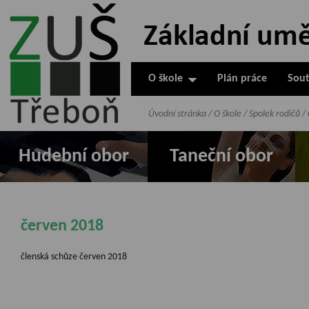
ZUŠ Třeboň -
Základní
umělecká škola
O škole
Plán práce
Sout
v Třeboni
Úvodní stránka
/
O škole
/
Spolek rodičů
/
Hudební obor
Taneční obor
červen 2018
členská schůze červen 2018