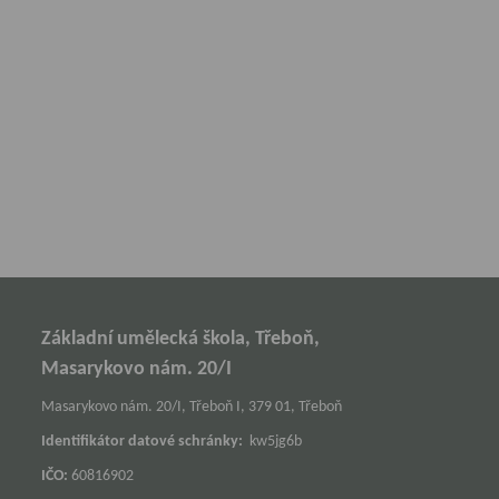
Základní umělecká škola, Třeboň,
Masarykovo nám. 20/I
Masarykovo nám. 20/I, Třeboň I, 379 01, Třeboň
Identifikátor datové schránky:
kw5jg6b
IČO:
60816902