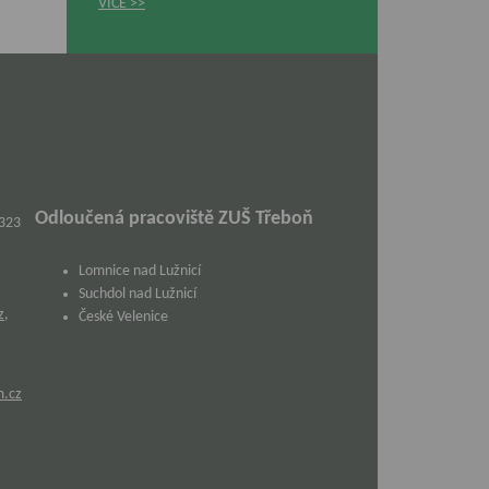
VÍCE
Odloučená pracoviště ZUŠ Třeboň
 323
Lomnice nad Lužnicí
Suchdol nad Lužnicí
z
,
České Velenice
m.cz