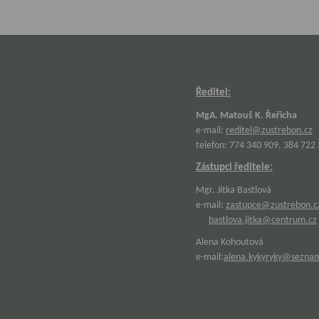
Ředitel:
MgA. Matouš K. Řeřicha
e-mail:
reditel@zustrebon.cz
telefon: 774 340 909, 384 722
Zástupci ředitele:
Mgr. Jitka Bastlová
e-mail:
zastupce@zustrebon.c
bastlova.jitka@centrum.cz
Alena Kohoutová
e-mail:
alena.kykyryky@sezna