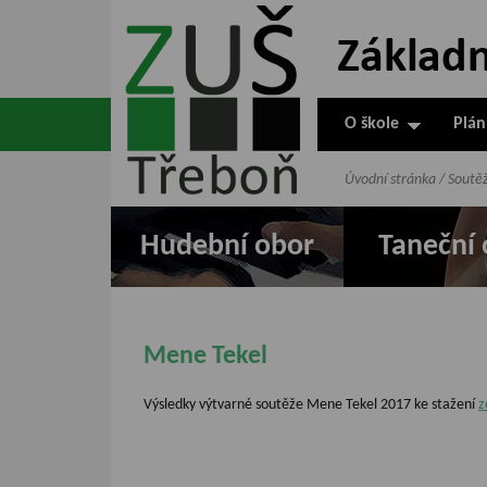
ZUŠ Třeboň -
Základní
umělecká škola
O škole
Plán
v Třeboni
Úvodní stránka
/
Soutě
Hudební obor
Taneční 
Mene Tekel
Výsledky výtvarné soutěže Mene Tekel 2017 ke stažení
z