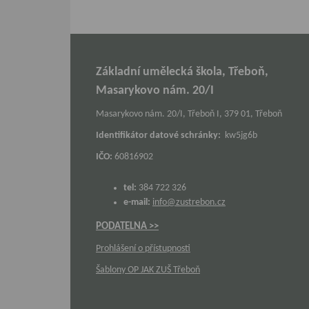
Základní umělecká škola, Třeboň,
Masarykovo nám. 20/I
Masarykovo nám. 20/I, Třeboň I, 379 01, Třeboň
Identifikátor datové schránky:
kw5jg6b
IČO:
60816902
tel:
384 722 326
e-mail:
info@zustrebon.cz
PODATELNA >>
Prohlášení o přístupnosti
Šablony OP JAK ZUŠ Třeboň