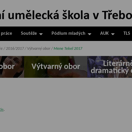
 práce
Soutěže
Pódium mladých
AUK
TLS
že
/
2016/2017
/
Výtvarný obor
/
Mene Tekel 2017
Literárn
obor
Výtvarný obor
dramatický 
de
.