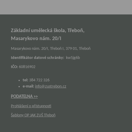
Základní umělecká škola, Třeboň,
Masarykovo nám. 20/I
Masarykovo nám. 20/I, Třeboň I, 379 01, Třeboň
Identifikátor datové schránky:
kw5jg6b
IČO:
60816902
tel:
384 722 326
e-mail:
info@zustrebon.cz
PODATELNA >>
Prohlášení o přístupnosti
Šablony OP JAK ZUŠ Třeboň