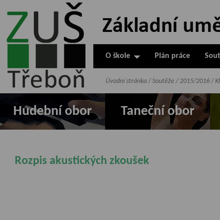
ZUŠ Třeboň -
Základní
umělecká škola
O škole
Plán práce
Sout
v Třeboni
Úvodní stránka
/
Soutěže
/
2015/2016
/
K
Hudební obor
Taneční obor
Rozpis akustických zkoušek